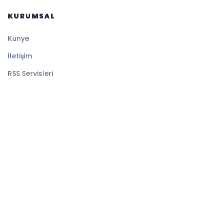
KURUMSAL
Künye
İletişim
RSS Servisleri
YASAL
Gizlilik Politikası
Kullanım Şartları
Çerez Politikası
© 2026 Sansürsüz. Tüm hakları saklıdır.