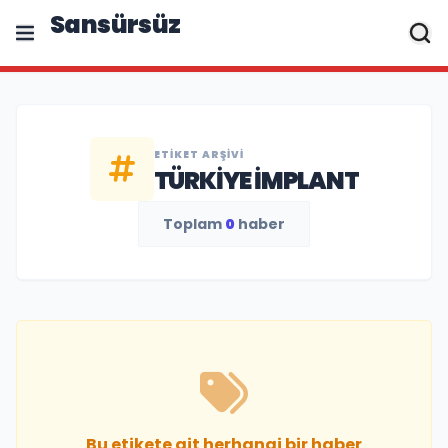
Sansürsüz
ETIKET ARŞIVI
TÜRKIYE IMPLANT
Toplam
0
haber
Bu etikete ait herhangi bir haber