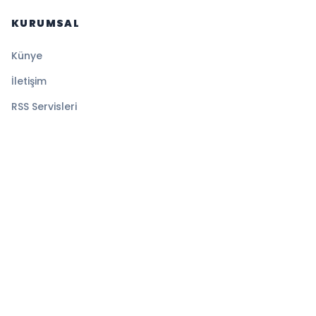
KURUMSAL
Künye
İletişim
RSS Servisleri
YASAL
Gizlilik Politikası
Kullanım Şartları
Çerez Politikası
© 2026 Sansürsüz. Tüm hakları saklıdır.