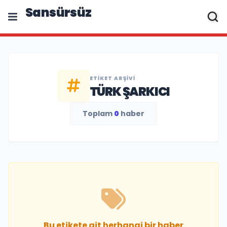
Sansürsüz
ETIKET ARŞIVI
TÜRK ŞARKICI
Toplam
0
haber
Bu etikete ait herhangi bir haber