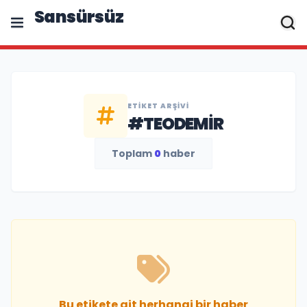
Sansürsüz
ETIKET ARŞIVI
#TEODEMIR
Toplam
0
haber
Bu etikete ait herhangi bir haber