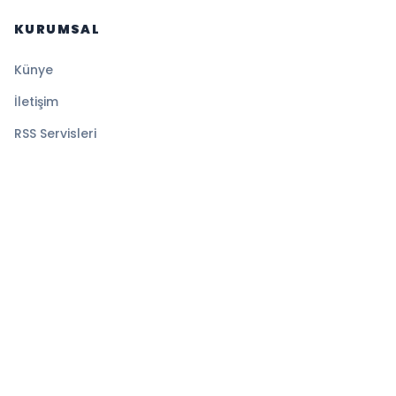
KURUMSAL
Künye
İletişim
RSS Servisleri
YASAL
Gizlilik Politikası
Kullanım Şartları
Çerez Politikası
© 2026 Sansürsüz. Tüm hakları saklıdır.