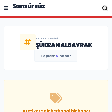
Sansürsüz
ETIKET ARŞIVI
ŞÜKRAN ALBAYRAK
Toplam
0
haber
Bu etikete ait herhangi bir haber