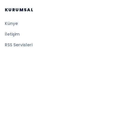
KURUMSAL
Künye
İletişim
RSS Servisleri
YASAL
Gizlilik Politikası
Kullanım Şartları
Çerez Politikası
© 2026 Sansürsüz. Tüm hakları saklıdır.