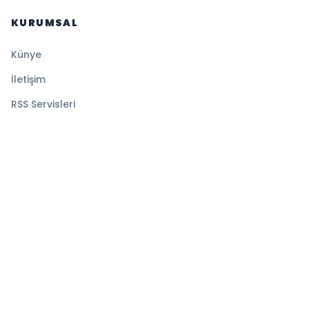
KURUMSAL
Künye
İletişim
RSS Servisleri
YASAL
Gizlilik Politikası
Kullanım Şartları
Çerez Politikası
© 2026 Sansürsüz. Tüm hakları saklıdır.