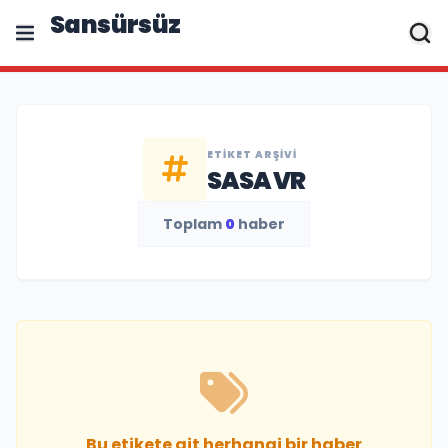
Sansürsüz
ETIKET ARŞIVI
SASA VR
Toplam
0
haber
Bu etikete ait herhangi bir haber