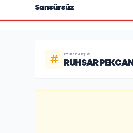
Sansürsüz
ETIKET ARŞIVI
RUHSAR PEKCA