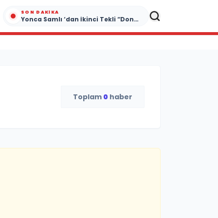
SON DAKIKA
Yonca Samlı ‘dan İkinci Tekli “Donacaksın Sevgilim “ yayımlandı
Toplam
0
haber