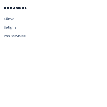
KURUMSAL
Künye
İletişim
RSS Servisleri
YASAL
Gizlilik Politikası
Kullanım Şartları
Çerez Politikası
© 2026 Sansürsüz. Tüm hakları saklıdır.