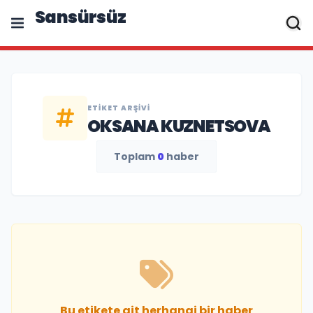
Sansürsüz
ETIKET ARŞIVI
OKSANA KUZNETSOVA
Toplam
0
haber
Bu etikete ait herhangi bir haber