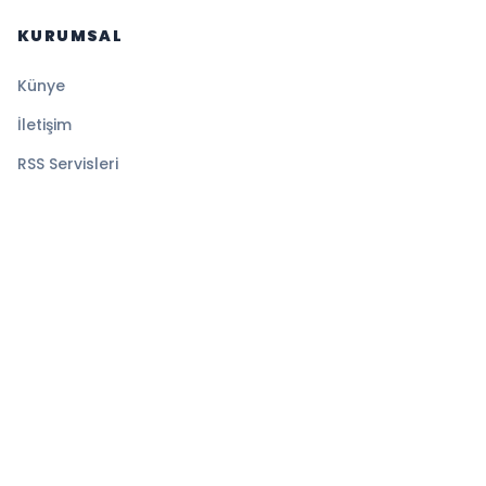
KURUMSAL
Künye
İletişim
RSS Servisleri
YASAL
Gizlilik Politikası
Kullanım Şartları
Çerez Politikası
© 2026 Sansürsüz. Tüm hakları saklıdır.