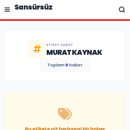
Sansürsüz
ETIKET ARŞIVI
MURAT KAYNAK
Toplam
0
haber
Bu etikete ait herhangi bir haber