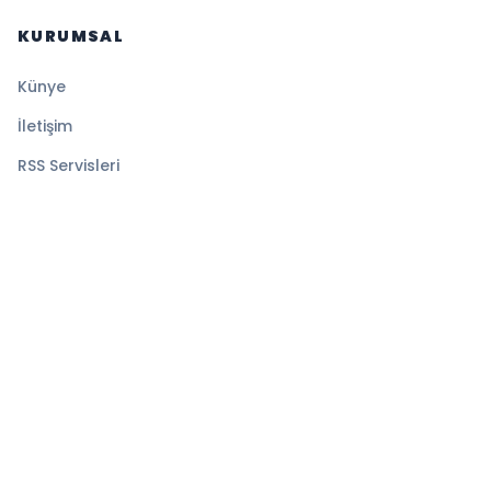
KURUMSAL
Künye
İletişim
RSS Servisleri
YASAL
Gizlilik Politikası
Kullanım Şartları
Çerez Politikası
© 2026 Sansürsüz. Tüm hakları saklıdır.