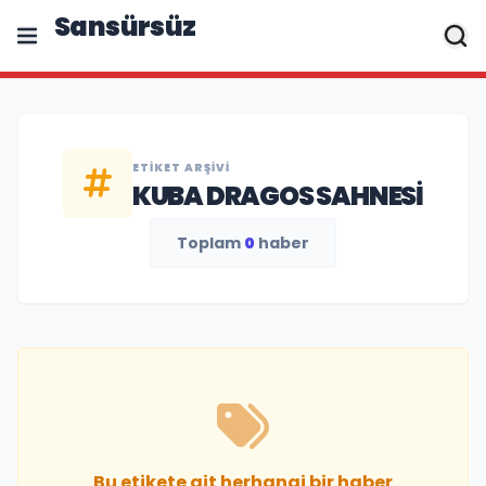
Sansürsüz
ETIKET ARŞIVI
KUBA DRAGOS SAHNESI
Toplam
0
haber
Bu etikete ait herhangi bir haber