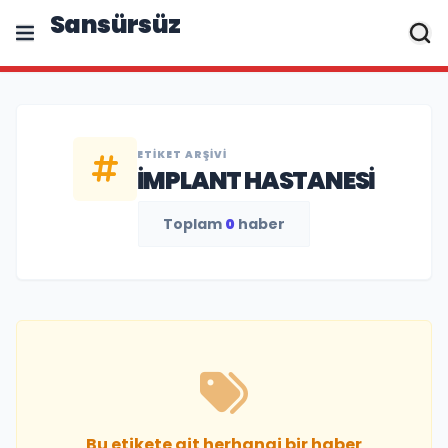
Sansürsüz
ETIKET ARŞIVI
İMPLANT HASTANESI
Toplam
0
haber
Bu etikete ait herhangi bir haber