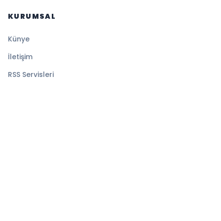
KURUMSAL
Künye
İletişim
RSS Servisleri
YASAL
Gizlilik Politikası
Kullanım Şartları
Çerez Politikası
© 2026 Sansürsüz. Tüm hakları saklıdır.