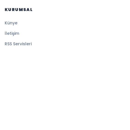
KURUMSAL
Künye
İletişim
RSS Servisleri
YASAL
Gizlilik Politikası
Kullanım Şartları
Çerez Politikası
© 2026 Sansürsüz. Tüm hakları saklıdır.