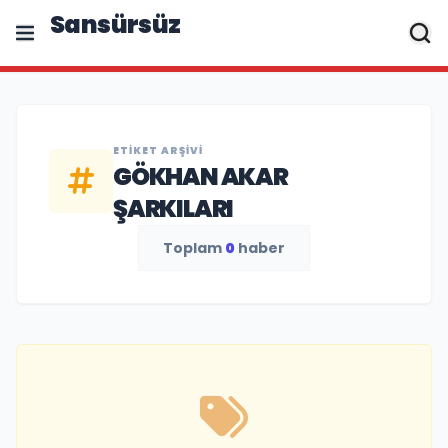
Sansürsüz
ETIKET ARŞIVI
GÖKHAN AKAR
ŞARKILARI
Toplam
0
haber