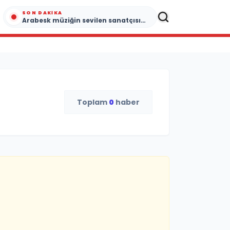
SON DAKIKA
Arabesk müziğin sevilen sanatçısı Cansever 59 yaşında yaşamını yitirdi
Toplam
0
haber