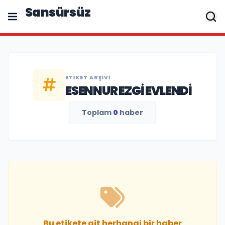
Sansürsüz
ETIKET ARŞIVI
ESENNUR EZGI EVLENDI
Toplam
0
haber
Bu etikete ait herhangi bir haber