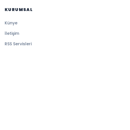
KURUMSAL
Künye
İletişim
RSS Servisleri
YASAL
Gizlilik Politikası
Kullanım Şartları
Çerez Politikası
© 2026 Sansürsüz. Tüm hakları saklıdır.