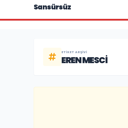
Sansürsüz
ETIKET ARŞIVI
EREN MESCI