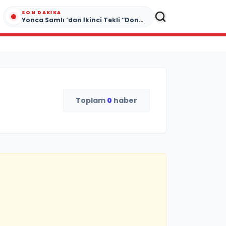
SON DAKIKA
Yonca Samlı ‘dan İkinci Tekli “Donacaksın Sevgilim “ yayımlandı
Toplam
0
haber