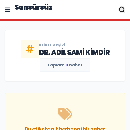
Sansürsüz
ETIKET ARŞIVI
DR. ADIL SAMI KIMDIR
Toplam
0
haber
Bu etikete ait herhangi bir haber