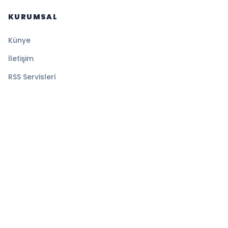
KURUMSAL
Künye
İletişim
RSS Servisleri
YASAL
Gizlilik Politikası
Kullanım Şartları
Çerez Politikası
© 2026 Sansürsüz. Tüm hakları saklıdır.