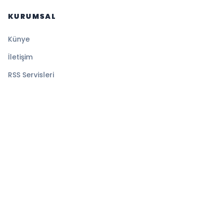
KURUMSAL
Künye
İletişim
RSS Servisleri
YASAL
Gizlilik Politikası
Kullanım Şartları
Çerez Politikası
© 2026 Sansürsüz. Tüm hakları saklıdır.