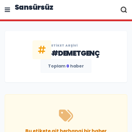
Sansürsüz
ETIKET ARŞIVI
#DEMETGENÇ
Toplam
0
haber
Bu etikete ait herhangi bir haber