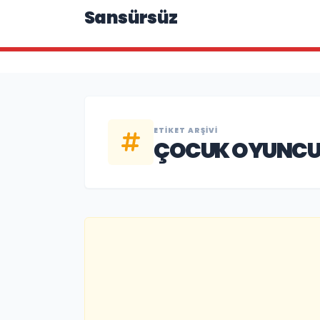
Sansürsüz
ETIKET ARŞIVI
ÇOCUK OYUNC