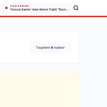
SON DAKIKA
Yonca Samlı ‘dan İkinci Tekli “Donacaksın Sevgilim “ yayımlandı
Toplam
0
haber