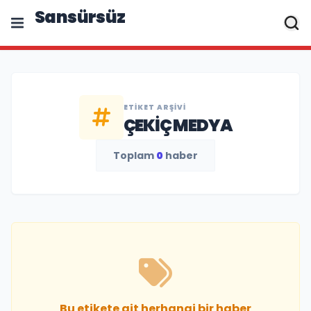
Sansürsüz
ETIKET ARŞIVI
ÇEKIÇ MEDYA
Toplam
0
haber
Bu etikete ait herhangi bir haber