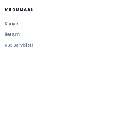
KURUMSAL
Künye
İletişim
RSS Servisleri
YASAL
Gizlilik Politikası
Kullanım Şartları
Çerez Politikası
© 2026 Sansürsüz. Tüm hakları saklıdır.