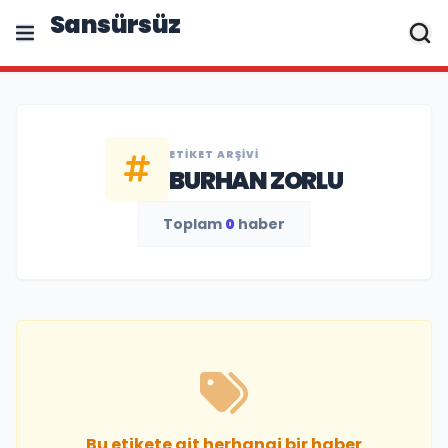
Sansürsüz
ETIKET ARŞIVI
BURHAN ZORLU
Toplam
0
haber
Bu etikete ait herhangi bir haber