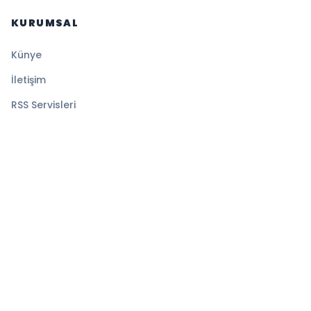
KURUMSAL
Künye
İletişim
RSS Servisleri
YASAL
Gizlilik Politikası
Kullanım Şartları
Çerez Politikası
© 2026 Sansürsüz. Tüm hakları saklıdır.