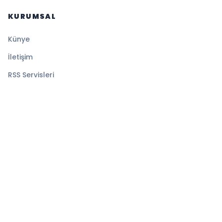
KURUMSAL
Künye
İletişim
RSS Servisleri
YASAL
Gizlilik Politikası
Kullanım Şartları
Çerez Politikası
© 2026 Sansürsüz. Tüm hakları saklıdır.