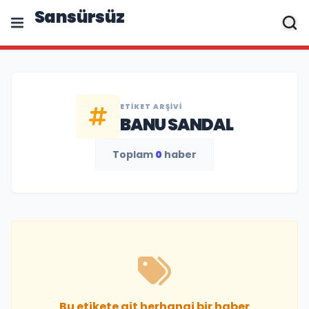
Sansürsüz
ETIKET ARŞIVI
BANU SANDAL
Toplam
0
haber
Bu etikete ait herhangi bir haber