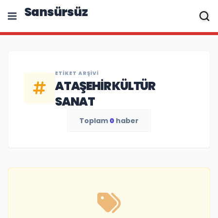
Sansürsüz
ETIKET ARŞIVI
ATAŞEHIR KÜLTÜR
SANAT
Toplam
0
haber