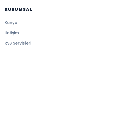
KURUMSAL
Künye
İletişim
RSS Servisleri
YASAL
Gizlilik Politikası
Kullanım Şartları
Çerez Politikası
© 2026 Sansürsüz. Tüm hakları saklıdır.