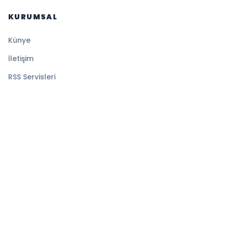
KURUMSAL
Künye
İletişim
RSS Servisleri
YASAL
Gizlilik Politikası
Kullanım Şartları
Çerez Politikası
© 2026 Sansürsüz. Tüm hakları saklıdır.