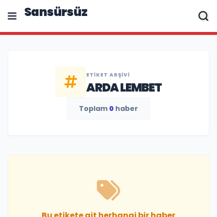
Sansürsüz
ETIKET ARŞIVI
ARDA LEMBET
Toplam
0
haber
Bu etikete ait herhangi bir haber