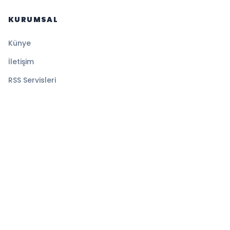
KURUMSAL
Künye
İletişim
RSS Servisleri
YASAL
Gizlilik Politikası
Kullanım Şartları
Çerez Politikası
© 2026 Sansürsüz. Tüm hakları saklıdır.