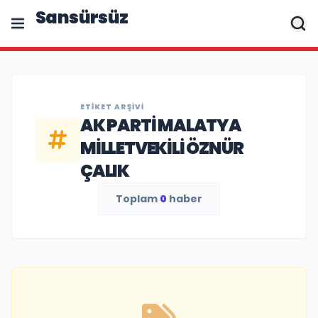
Sansürsüz
ETIKET ARŞIVI
AK PARTI MALATYA
MILLETVEKILI ÖZNÜR
ÇALIK
Toplam
0
haber