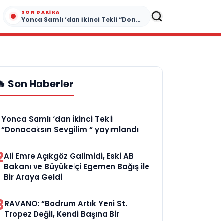
SON DAKIKA
Yonca Samlı ‘dan İkinci Tekli “Donacaksın Sevgilim “ yayımlandı
🔥 Son Haberler
1
Yonca Samlı ‘dan İkinci Tekli
“Donacaksın Sevgilim “ yayımlandı
2
Ali Emre Açıkgöz Galimidi, Eski AB
Bakanı ve Büyükelçi Egemen Bağış ile
Bir Araya Geldi
3
RAVANO: “Bodrum Artık Yeni St.
Tropez Değil, Kendi Başına Bir