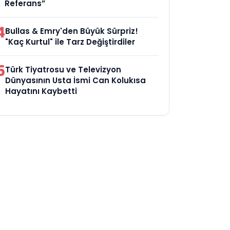
Referans”
4
Bullas & Emry'den Büyük Sürpriz!
"Kaç Kurtul" ile Tarz Değiştirdiler
5
Türk Tiyatrosu ve Televizyon
Dünyasının Usta İsmi Can Kolukısa
Hayatını Kaybetti