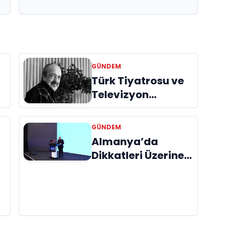
GÜNDEM
Türk Tiyatrosu ve
Televizyon
Dünyasının Usta
İsmi Can Kolukısa
GÜNDEM
Hayatını Kaybetti
Almanya’da
Dikkatleri Üzerine
Çeken Türk
Firması: Taşyapı