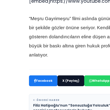
[embed]https://www.youtube.c
“Meşru Gayrimeşru” filmi aslında günüm
bir şekilde gözler önüne seriyor. Kendi
gösteren dolandırıcıların eline düşen
büyük bir baskı altına giren hukuk pr
anlatıyor.
Facebook
X (Paylaş)
WhatsApp
ÖNCEKI HABER
Filiz Hatipoğlu’nun “Sonsuzluğa Yolculuk