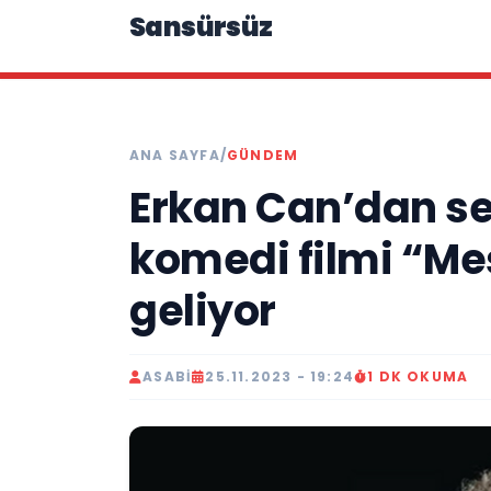
Sansürsüz
ANA SAYFA
/
GÜNDEM
Erkan Can’dan se
komedi filmi “M
geliyor
ASABI
25.11.2023 - 19:24
1 DK OKUMA