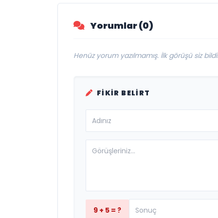
Yorumlar (0)
Henüz yorum yazılmamış. İlk görüşü siz bildir
FIKIR BELIRT
9 + 5 = ?