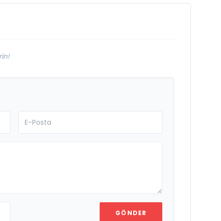
in!
GÖNDER