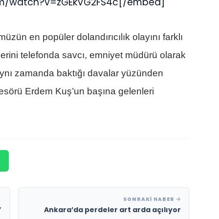
om/watch?v=zGEkVG2FS4c[/embed]
üzün en popüler dolandırıcılık olayını farklı
lerini telefonda savcı, emniyet müdürü olarak
 aynı zamanda baktığı davalar yüzünden
ofesörü Erdem Kuş’un başına gelenleri
SONRAKI HABER
”
Ankara’da perdeler art arda açılıyor