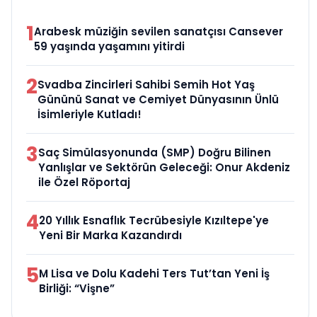
1
Arabesk müziğin sevilen sanatçısı Cansever
59 yaşında yaşamını yitirdi
2
Svadba Zincirleri Sahibi Semih Hot Yaş
Gününü Sanat ve Cemiyet Dünyasının Ünlü
İsimleriyle Kutladı!
3
Saç Simülasyonunda (SMP) Doğru Bilinen
Yanlışlar ve Sektörün Geleceği: Onur Akdeniz
ile Özel Röportaj
4
20 Yıllık Esnaflık Tecrübesiyle Kızıltepe'ye
Yeni Bir Marka Kazandırdı
5
M Lisa ve Dolu Kadehi Ters Tut’tan Yeni İş
Birliği: “Vişne”