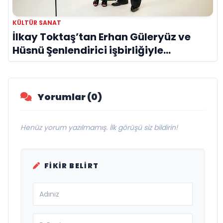
KÜLTÜR SANAT
İlkay Toktaş’tan Erhan Güleryüz ve
Hüsnü Şenlendirici işbirliğiyle
duygusal bir aşk manifestosu: “Deliler
Gibi”
Yorumlar (0)
Henüz yorum yazılmamış. İlk görüşü siz bildirin!
FIKIR BELIRT