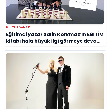
KÜLTÜR SANAT
Eğitimci yazar Salih Korkmaz’ın EĞİTİM
kitabı hala büyük ilgi görmeye devam
ediyor