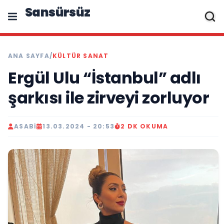
Sansürsüz
ANA SAYFA
/
KÜLTÜR SANAT
Ergül Ulu “İstanbul” adlı
şarkısı ile zirveyi zorluyor
ASABI
13.03.2024 - 20:53
2 DK OKUMA