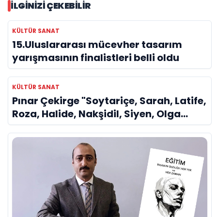
İLGINIZI ÇEKEBILIR
KÜLTÜR SANAT
15.Uluslararası mücevher tasarım
yarışmasının finalistleri belli oldu
KÜLTÜR SANAT
Pınar Çekirge "Soytariçe, Sarah, Latife,
Roza, Halide, Nakşidil, Siyen, Olga
kısaca Dilek Türker veya La Divina..."