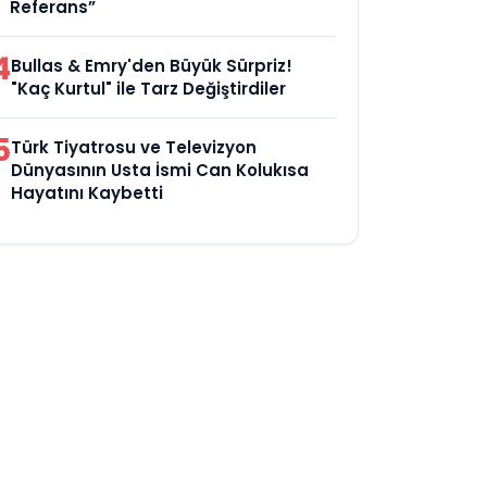
Referans”
4
Bullas & Emry'den Büyük Sürpriz!
"Kaç Kurtul" ile Tarz Değiştirdiler
5
Türk Tiyatrosu ve Televizyon
Dünyasının Usta İsmi Can Kolukısa
Hayatını Kaybetti