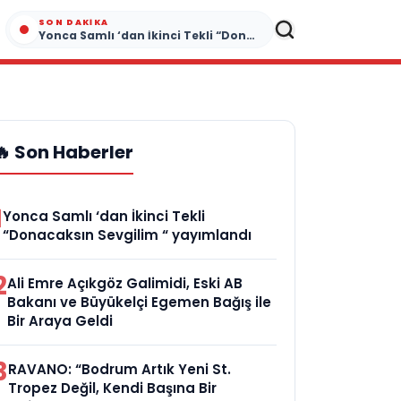
SON DAKIKA
Yonca Samlı ‘dan İkinci Tekli “Donacaksın Sevgilim “ yayımlandı
🔥 Son Haberler
1
Yonca Samlı ‘dan İkinci Tekli
“Donacaksın Sevgilim “ yayımlandı
2
Ali Emre Açıkgöz Galimidi, Eski AB
Bakanı ve Büyükelçi Egemen Bağış ile
Bir Araya Geldi
3
RAVANO: “Bodrum Artık Yeni St.
Tropez Değil, Kendi Başına Bir