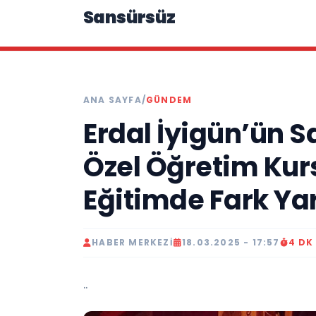
Sansürsüz
ANA SAYFA
/
GÜNDEM
Erdal İyigün’ün S
Özel Öğretim Kur
Eğitimde Fark Ya
HABER MERKEZI
18.03.2025 - 17:57
4 DK
..