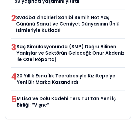
59 yaşında yaşamını yitirdi
2
Svadba Zincirleri Sahibi Semih Hot Yaş
Gününü Sanat ve Cemiyet Dünyasının Ünlü
İsimleriyle Kutladı!
3
Saç Simülasyonunda (SMP) Doğru Bilinen
Yanlışlar ve Sektörün Geleceği: Onur Akdeniz
ile Özel Röportaj
4
20 Yıllık Esnaflık Tecrübesiyle Kızıltepe'ye
Yeni Bir Marka Kazandırdı
5
M Lisa ve Dolu Kadehi Ters Tut’tan Yeni İş
Birliği: “Vişne”