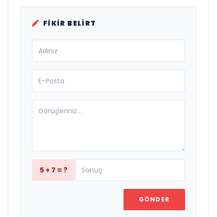
FIKIR BELIRT
5 + 7 = ?
GÖNDER