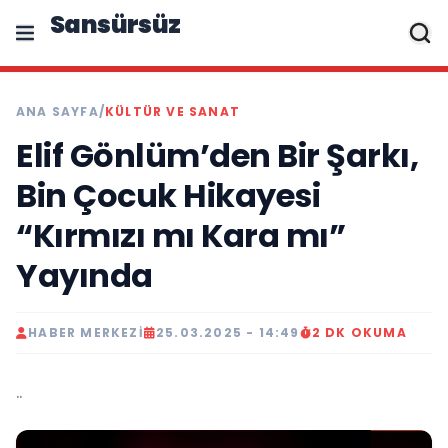
Sansürsüz
ANA SAYFA
/
KÜLTÜR VE SANAT
Elif Gönlüm’den Bir Şarkı,
Bin Çocuk Hikayesi
“Kırmızı mı Kara mı”
Yayında
HABER MERKEZI
25.03.2025 - 14:49
2 DK OKUMA
..