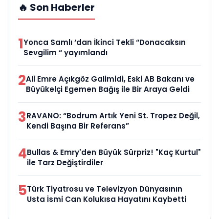
🔥 Son Haberler
1
Yonca Samlı ‘dan İkinci Tekli “Donacaksın
Sevgilim “ yayımlandı
2
Ali Emre Açıkgöz Galimidi, Eski AB Bakanı ve
Büyükelçi Egemen Bağış ile Bir Araya Geldi
3
RAVANO: “Bodrum Artık Yeni St. Tropez Değil,
Kendi Başına Bir Referans”
4
Bullas & Emry'den Büyük Sürpriz! "Kaç Kurtul"
ile Tarz Değiştirdiler
5
Türk Tiyatrosu ve Televizyon Dünyasının
Usta İsmi Can Kolukısa Hayatını Kaybetti