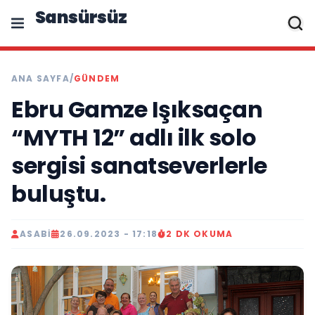
Sansürsüz
ANA SAYFA
/
GÜNDEM
Ebru Gamze Işıksaçan
“MYTH 12” adlı ilk solo
sergisi sanatseverlerle
buluştu.
ASABI
26.09.2023 - 17:18
2 DK OKUMA