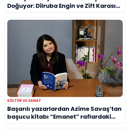
Doğuyor: Dilruba Engin ve Zift Karası
Evreni ‘AVENOİR’
KÜLTÜR VE SANAT
Başarılı yazarlardan Azime Savaş’tan
başucu kitabı “Emanet” raflardaki
yerini aldı