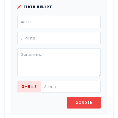
FIKIR BELIRT
3 + 6 = ?
GÖNDER