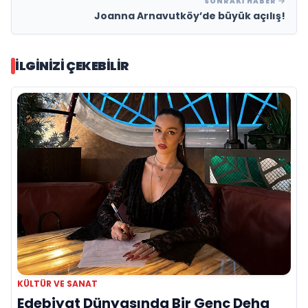
SONRAKI HABER
Joanna Arnavutköy’de büyük açılış!
İLGINIZI ÇEKEBILIR
KÜLTÜR VE SANAT
Edebiyat Dünyasında Bir Genç Deha