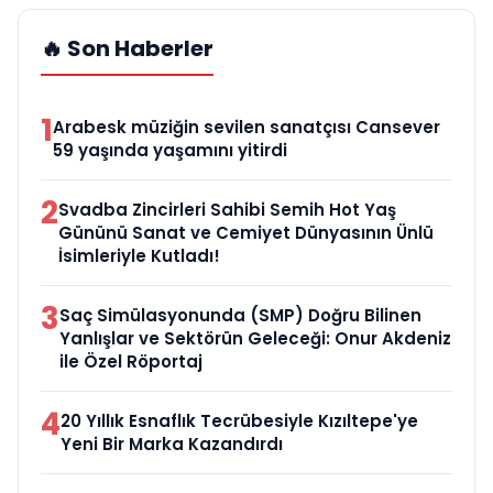
🔥 Son Haberler
1
Arabesk müziğin sevilen sanatçısı Cansever
59 yaşında yaşamını yitirdi
2
Svadba Zincirleri Sahibi Semih Hot Yaş
Gününü Sanat ve Cemiyet Dünyasının Ünlü
İsimleriyle Kutladı!
3
Saç Simülasyonunda (SMP) Doğru Bilinen
Yanlışlar ve Sektörün Geleceği: Onur Akdeniz
ile Özel Röportaj
4
20 Yıllık Esnaflık Tecrübesiyle Kızıltepe'ye
Yeni Bir Marka Kazandırdı