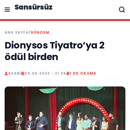
Sansürsüz
ANA SAYFA
/
GÜNDEM
Dionysos Tiyatro’ya 2
ödül birden
ASABI
05.06.2023 - 21:55
1 DK OKUMA