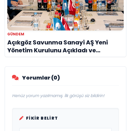
GÜNDEM
Açıkgöz Savunma Sanayi AŞ Yeni
Yönetim Kurulunu Açıkladı ve
Savunma Sanayinde Küresel Vizyon
Vurgusu
Yorumlar (0)
Henüz yorum yazılmamış. İlk görüşü siz bildirin!
FIKIR BELIRT