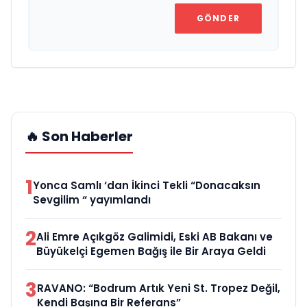
GÖNDER
🔥 Son Haberler
1
Yonca Samlı ‘dan İkinci Tekli “Donacaksın
Sevgilim “ yayımlandı
2
Ali Emre Açıkgöz Galimidi, Eski AB Bakanı ve
Büyükelçi Egemen Bağış ile Bir Araya Geldi
3
RAVANO: “Bodrum Artık Yeni St. Tropez Değil,
Kendi Başına Bir Referans”