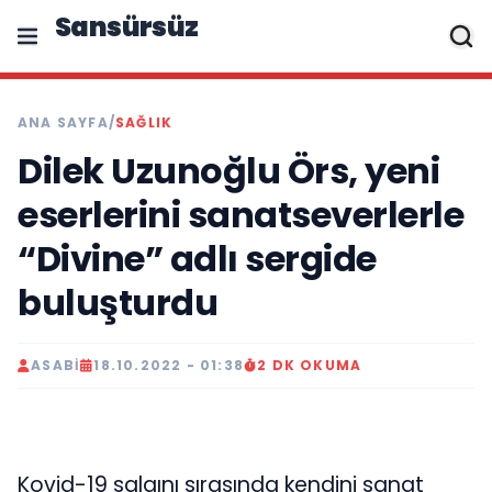
Sansürsüz
ANA SAYFA
/
SAĞLIK
Dilek Uzunoğlu Örs, yeni
eserlerini sanatseverlerle
“Divine” adlı sergide
buluşturdu
ASABI
18.10.2022 - 01:38
2 DK OKUMA
Kovid-19 salgını sırasında kendini sanat