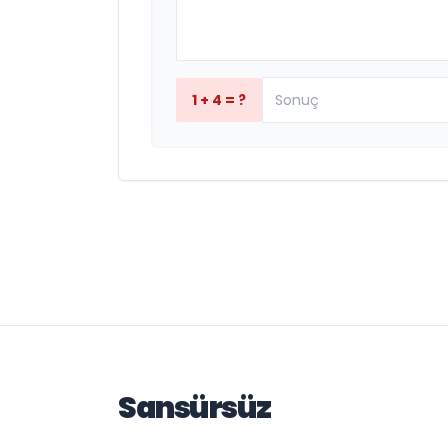
1 + 4 = ?
Sansürsüz