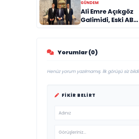
GÜNDEM
Kazandırdı
Ali Emre Açıkgöz
Galimidi, Eski AB
Bakanı ve
Büyükelçi Egemen
Bağış ile Bir Araya
Yorumlar (0)
Geldi
Henüz yorum yazılmamış. İlk görüşü siz bildir
FIKIR BELIRT