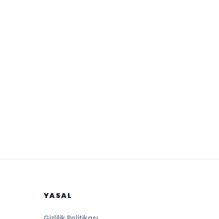
YASAL
Gizlilik Politikası