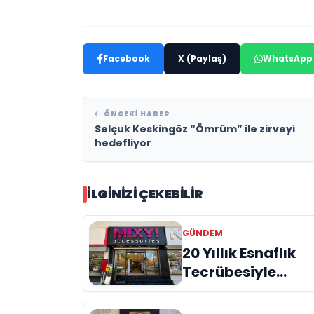
Facebook
X (Paylaş)
WhatsApp
ÖNCEKI HABER
Selçuk Keskingöz “Ömrüm” ile zirveyi
hedefliyor
İLGINIZI ÇEKEBILIR
GÜNDEM
20 Yıllık Esnaflık
Tecrübesiyle
Kızıltepe'ye Yeni
Bir Marka