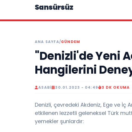
Sansürsüz
ANA SAYFA
/
GÜNDEM
"Denizli'de Yeni 
Hangilerini Dene
ASABI
30.01.2023 - 04:49
3 DK OKUMA
Denizli, çevredeki Akdeniz, Ege ve İç
etkilenen lezzetli geleneksel Türk mutf
yemekler şunlardır: