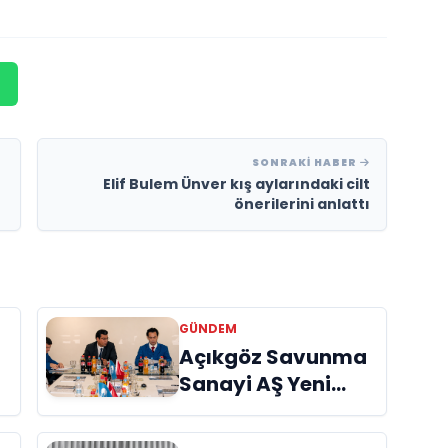
SONRAKI HABER
Elif Bulem Ünver kış aylarındaki cilt
önerilerini anlattı
GÜNDEM
Açıkgöz Savunma
Sanayi AŞ Yeni
Yönetim Kurulunu
Açıkladı ve