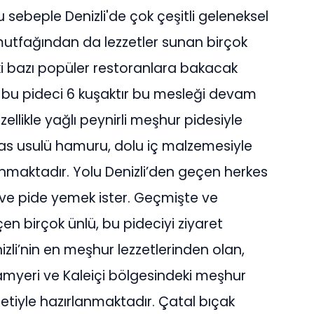
u sebeple Denizli'de çok çeşitli geleneksel
mutfağından da lezzetler sunan birçok
ki bazı popüler restoranlara bakacak
olan bu pideci 6 kuşaktır bu mesleği devam
ellikle yağlı peynirli meşhur pidesiyle
vas usulü hamuru, dolu iç malzemesiyle
sunmaktadır. Yolu Denizli’den geçen herkes
 ve pide yemek ister. Geçmişte ve
n birçok ünlü, bu pideciyi ziyaret
nizli’nin en meşhur lezzetlerinden olan,
yramyeri ve Kaleiçi bölgesindeki meşhur
zetiyle hazırlanmaktadır. Çatal bıçak