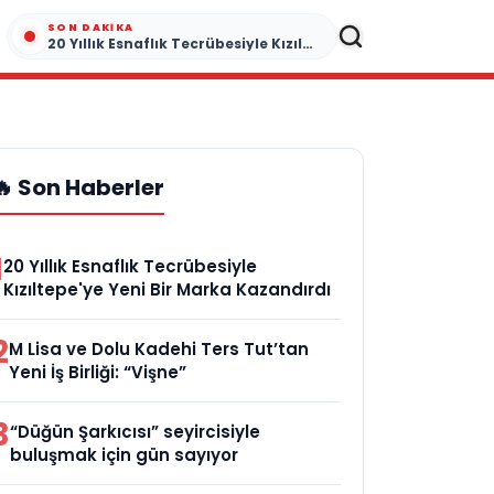
SON DAKIKA
20 Yıllık Esnaflık Tecrübesiyle Kızıltepe'ye Yeni Bir Marka Kazandırdı
🔥 Son Haberler
1
20 Yıllık Esnaflık Tecrübesiyle
Kızıltepe'ye Yeni Bir Marka Kazandırdı
2
M Lisa ve Dolu Kadehi Ters Tut’tan
Yeni İş Birliği: “Vişne”
3
“Düğün Şarkıcısı” seyircisiyle
buluşmak için gün sayıyor