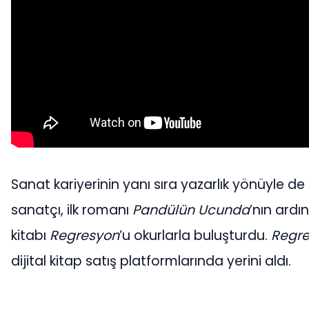
Sanat kariyerinin yanı sıra yazarlık yönüyle de
sanatçı, ilk romanı
Pandülün Ucunda
’nın ardı
kitabı
Regresyon
’u okurlarla buluşturdu.
Regr
dijital kitap satış platformlarında yerini aldı.