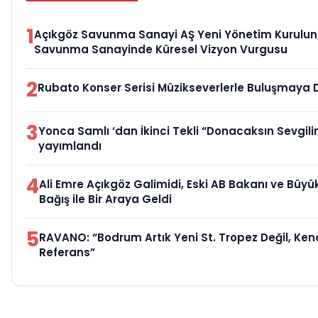
1
Açıkgöz Savunma Sanayi AŞ Yeni Yönetim Kurulunu
Savunma Sanayinde Küresel Vizyon Vurgusu
2
Rubato Konser Serisi Müzikseverlerle Buluşmaya
3
Yonca Samlı ‘dan İkinci Tekli “Donacaksın Sevgili
yayımlandı
4
Ali Emre Açıkgöz Galimidi, Eski AB Bakanı ve Büy
Bağış ile Bir Araya Geldi
5
RAVANO: “Bodrum Artık Yeni St. Tropez Değil, Kend
Referans”