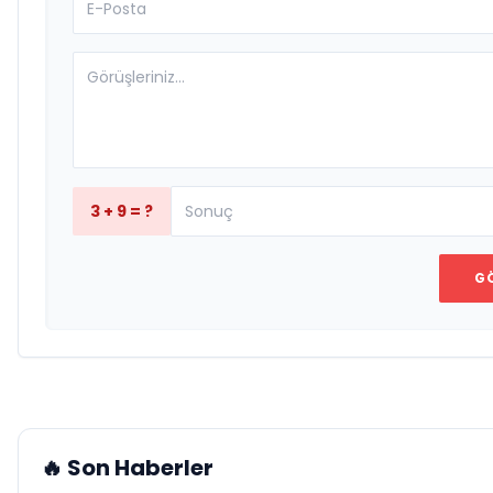
3 + 9 = ?
G
🔥 Son Haberler