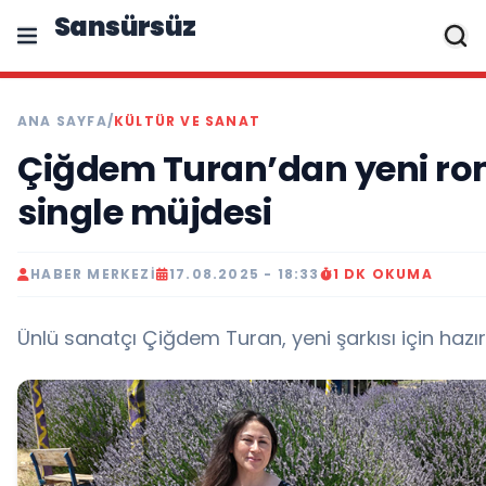
Sansürsüz
ANA SAYFA
/
KÜLTÜR VE SANAT
Çiğdem Turan’dan yeni ro
single müjdesi
HABER MERKEZI
17.08.2025 - 18:33
1 DK OKUMA
Ünlü sanatçı Çiğdem Turan, yeni şarkısı için hazırl