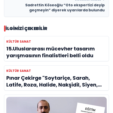
Sadrettin Köseoğlu “Oto ekspertizi deyip
geçmeyin” diyerek uyarılarda bulundu
İLGINIZI ÇEKEBILIR
KÜLTÜR SANAT
15.Uluslararası mücevher tasarım
yarışmasının finalistleri belli oldu
KÜLTÜR SANAT
Pınar Çekirge "Soytariçe, Sarah,
Latife, Roza, Halide, Nakşidil, Siyen,
Olga kısaca Dilek Türker veya La
Divina..."