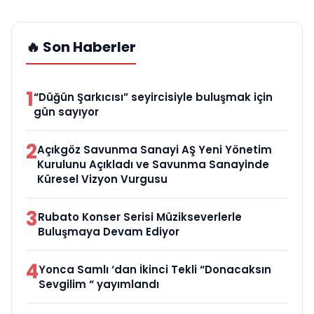
🔥 Son Haberler
1
“Düğün Şarkıcısı” seyircisiyle buluşmak için
gün sayıyor
2
Açıkgöz Savunma Sanayi AŞ Yeni Yönetim
Kurulunu Açıkladı ve Savunma Sanayinde
Küresel Vizyon Vurgusu
3
Rubato Konser Serisi Müzikseverlerle
Buluşmaya Devam Ediyor
4
Yonca Samlı ‘dan İkinci Tekli “Donacaksın
Sevgilim “ yayımlandı