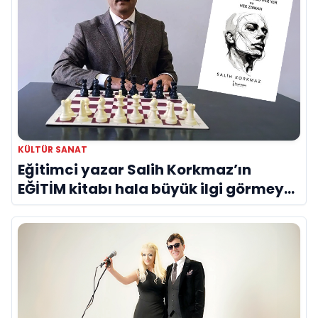
KÜLTÜR SANAT
Eğitimci yazar Salih Korkmaz’ın
EĞİTİM kitabı hala büyük ilgi görmeye
devam ediyor