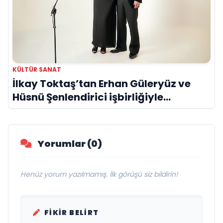
KÜLTÜR SANAT
İlkay Toktaş’tan Erhan Güleryüz ve
Hüsnü Şenlendirici işbirliğiyle
duygusal bir aşk manifestosu: “Deliler
Gibi”
Yorumlar (0)
Henüz yorum yazılmamış. İlk görüşü siz bildirin!
FIKIR BELIRT