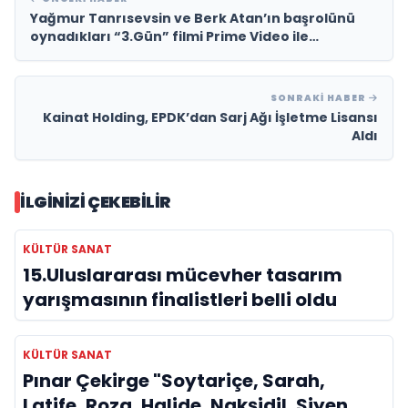
Yağmur Tanrısevsin ve Berk Atan’ın başrolünü
oynadıkları “3.Gün” filmi Prime Video ile
izleyicisiyle buluşacak
SONRAKI HABER
Kainat Holding, EPDK’dan Sarj Ağı İşletme Lisansı
Aldı
İLGINIZI ÇEKEBILIR
KÜLTÜR SANAT
15.Uluslararası mücevher tasarım
yarışmasının finalistleri belli oldu
KÜLTÜR SANAT
Pınar Çekirge "Soytariçe, Sarah,
Latife, Roza, Halide, Nakşidil, Siyen,