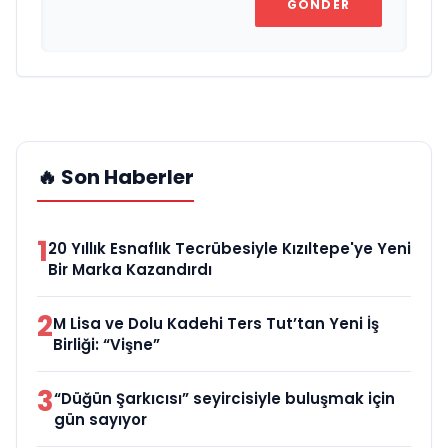
GÖNDER
🔥 Son Haberler
1
20 Yıllık Esnaflık Tecrübesiyle Kızıltepe'ye Yeni
Bir Marka Kazandırdı
2
M Lisa ve Dolu Kadehi Ters Tut’tan Yeni İş
Birliği: “Vişne”
3
“Düğün Şarkıcısı” seyircisiyle buluşmak için
gün sayıyor