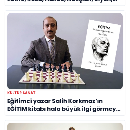
Olga kısaca Dilek Türker veya La
Divina..."
KÜLTÜR SANAT
Eğitimci yazar Salih Korkmaz’ın
EĞİTİM kitabı hala büyük ilgi görmeye
devam ediyor