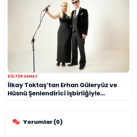
KÜLTÜR SANAT
İlkay Toktaş’tan Erhan Güleryüz ve
Hüsnü Şenlendirici işbirliğiyle
duygusal bir aşk manifestosu: “Deliler
Gibi”
Yorumlar (0)