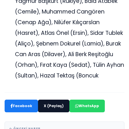
Yağmur Başkurt (Rukiye), Bala Atabek
(Cemile), Muhammed Cangören
(Cenap Ağa), Nilüfer Kılıçarslan
(Hasret), Atlas Önel (Ersin), Sidar Tublek
(Aliço), Şebnem Dokurel (Lamia), Burak
Can Aras (Dilaver), Ali Berk Reşitoğlu
(Orhan), Fırat Kaya (Sedat), Tülin Ayhan
(Sultan), Hazal Tektaş (Boncuk
Facebook
X (Paylaş)
WhatsApp
ÖNCEKI HABER