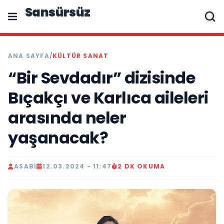
Sansürsüz
ANA SAYFA
/
KÜLTÜR SANAT
“Bir Sevdadır” dizisinde
Bıçakçı ve Karlıca aileleri
arasında neler
yaşanacak?
ASABI
12.03.2024 - 11:47
2 DK OKUMA