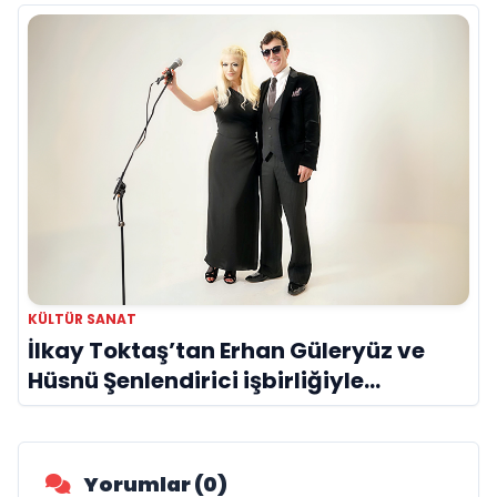
KÜLTÜR SANAT
İlkay Toktaş’tan Erhan Güleryüz ve
Hüsnü Şenlendirici işbirliğiyle
duygusal bir aşk manifestosu: “Deliler
Gibi”
Yorumlar (0)