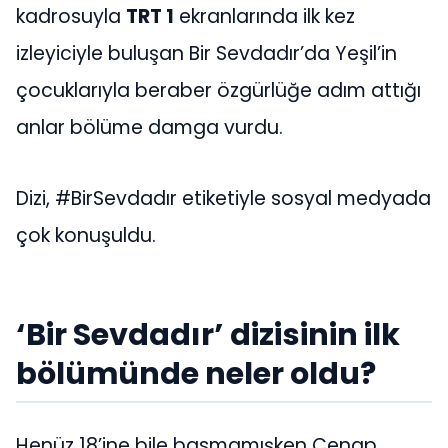
kadrosuyla
TRT 1
ekranlarında ilk kez
izleyiciyle buluşan Bir Sevdadır’da Yeşil’in
çocuklarıyla beraber özgürlüğe adım attığı
anlar bölüme damga vurdu.
Dizi, #BirSevdadır etiketiyle sosyal medyada
çok konuşuldu.
‘Bir Sevdadır’ dizisinin ilk
bölümünde neler oldu?
Henüz 18’ine bile basmamışken Cenap