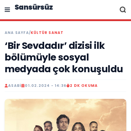
Sansürsüz
ANA SAYFA
/
KÜLTÜR SANAT
‘Bir Sevdadır’ dizisi ilk
bölümüyle sosyal
medyada çok konuşuldu
ASABI
01.02.2024 - 14:36
2 DK OKUMA