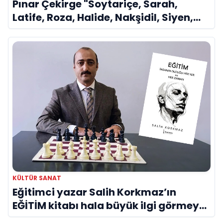
Pınar Çekirge "Soytariçe, Sarah,
Latife, Roza, Halide, Nakşidil, Siyen,
Olga kısaca Dilek Türker veya La
Divina..."
KÜLTÜR SANAT
Eğitimci yazar Salih Korkmaz’ın
EĞİTİM kitabı hala büyük ilgi görmeye
devam ediyor