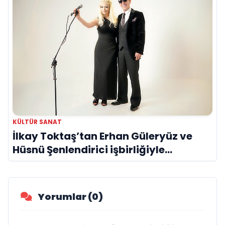
KÜLTÜR SANAT
İlkay Toktaş’tan Erhan Güleryüz ve
Hüsnü Şenlendirici işbirliğiyle
duygusal bir aşk manifestosu: “Deliler
Gibi”
Yorumlar (0)