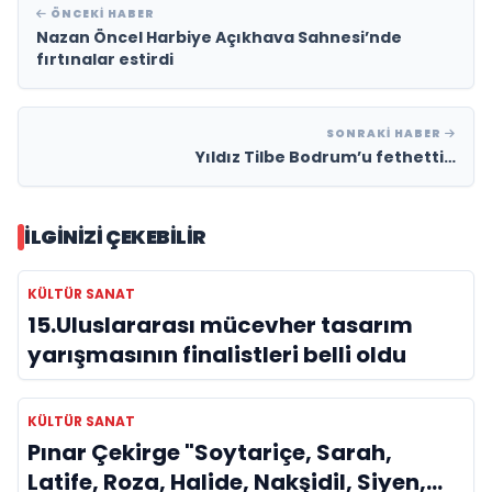
ÖNCEKI HABER
Nazan Öncel Harbiye Açıkhava Sahnesi’nde
fırtınalar estirdi
SONRAKI HABER
Yıldız Tilbe Bodrum’u fethetti…
İLGINIZI ÇEKEBILIR
KÜLTÜR SANAT
15.Uluslararası mücevher tasarım
yarışmasının finalistleri belli oldu
KÜLTÜR SANAT
Pınar Çekirge "Soytariçe, Sarah,
Latife, Roza, Halide, Nakşidil, Siyen,