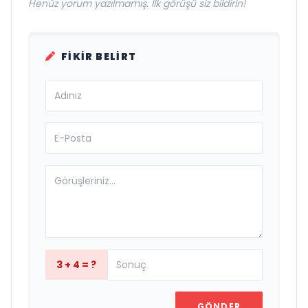
Henüz yorum yazılmamış. İlk görüşü siz bildirin!
FIKIR BELIRT
3 + 4 = ?
GÖNDER