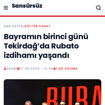
Sansürsüz
ANA SAYFA
/
KÜLTÜR SANAT
Bayramın birinci günü
Tekirdağ’da Rubato
izdihamı yaşandı
ASABI
17.06.2024 - 13:44
1 DK OKUMA