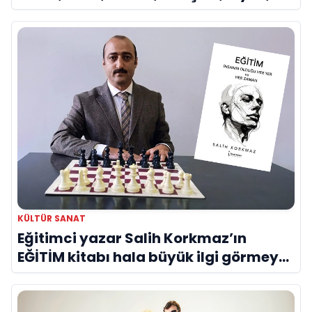
Olga kısaca Dilek Türker veya La
Divina..."
KÜLTÜR SANAT
Eğitimci yazar Salih Korkmaz’ın
EĞİTİM kitabı hala büyük ilgi görmeye
devam ediyor