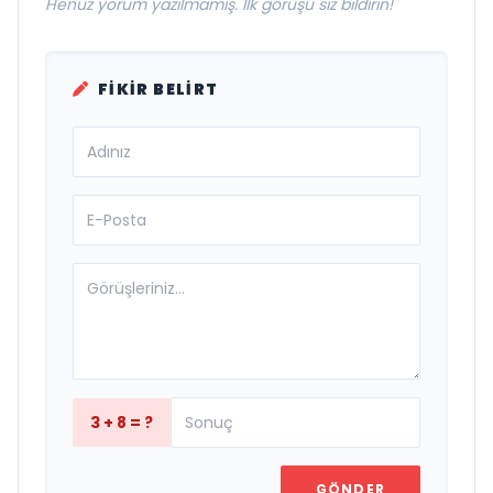
Henüz yorum yazılmamış. İlk görüşü siz bildirin!
FIKIR BELIRT
3 + 8 = ?
GÖNDER