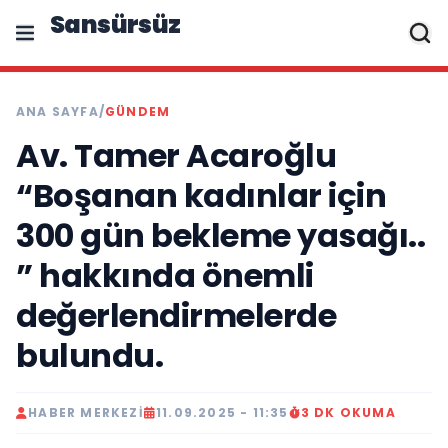
Sansürsüz
ANA SAYFA
/
GÜNDEM
Av. Tamer Acaroğlu
“Boşanan kadınlar için
300 gün bekleme yasağı..
” hakkında önemli
değerlendirmelerde
bulundu.
HABER MERKEZI
11.09.2025 - 11:35
3 DK OKUMA