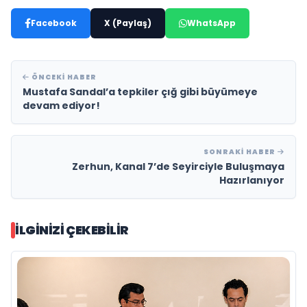
Facebook
X (Paylaş)
WhatsApp
ÖNCEKI HABER
Mustafa Sandal’a tepkiler çığ gibi büyümeye
devam ediyor!
SONRAKI HABER
Zerhun, Kanal 7’de Seyirciyle Buluşmaya
Hazırlanıyor
İLGINIZI ÇEKEBILIR