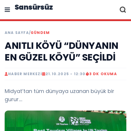
Sansürsüz
ANA SAYFA
/
GÜNDEM
ANITLI KÖYÜ “DÜNYANIN
EN GÜZEL KÖYÜ” SEÇİLDİ
HABER MERKEZI
21.10.2025 - 12:30
3 DK OKUMA
Midyat’tan tüm dünyaya uzanan büyük bir
gurur….