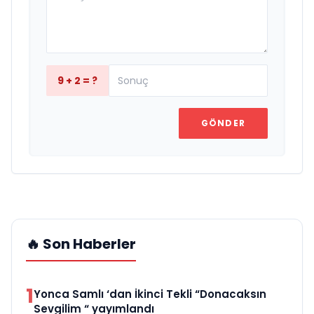
9 + 2 = ?
GÖNDER
🔥 Son Haberler
1
Yonca Samlı ‘dan İkinci Tekli “Donacaksın
Sevgilim “ yayımlandı