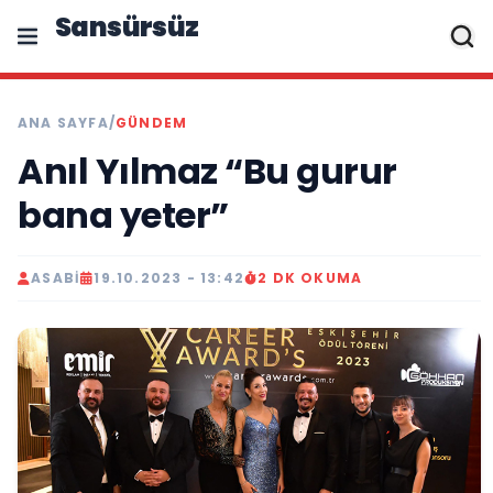
Sansürsüz
ANA SAYFA
/
GÜNDEM
Anıl Yılmaz “Bu gurur
bana yeter”
ASABI
19.10.2023 - 13:42
2 DK OKUMA