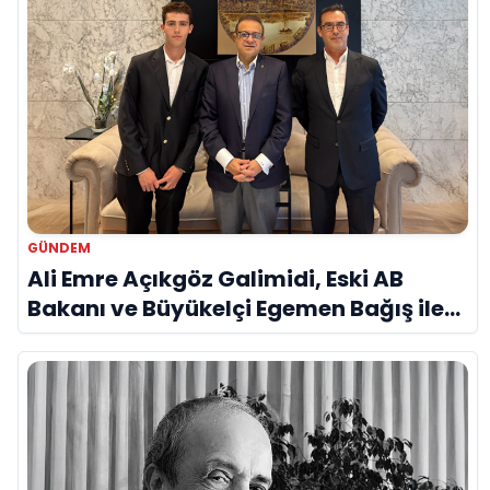
GÜNDEM
Ali Emre Açıkgöz Galimidi, Eski AB
Bakanı ve Büyükelçi Egemen Bağış ile
Bir Araya Geldi