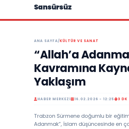
Sansürsüz
ANA SAYFA
/
KÜLTÜR VE SANAT
“Allah’a Adanma
Kavramına Kayna
Yaklaşım
HABER MERKEZI
16.02.2026 - 12:25
3 DK
Trabzon Sürmene doğumlu bir eğitimc
Adanmak”, İslam düşüncesinde en çok 