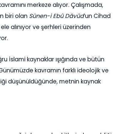
avramını merkeze alıyor. Çalışmada,
n biri olan
Sünen-i Ebû Dâvûd
’un Cihad
le alınıyor ve şerhleri üzerinden
or.
u İslami kaynaklar ışığında ve bütün
 Günümüzde kavramın farklı ideolojik ve
ldiği düşünüldüğünde, metnin kaynak