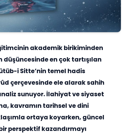
itimcinin akademik birikiminden
 düşüncesinde en çok tartışılan
ütüb-i Sitte’nin temel hadis
ûd çerçevesinde ele alarak sahih
analiz sunuyor. İlahiyat ve siyaset
şma, kavramın tarihsel ve dini
klaşımla ortaya koyarken, güncel
bir perspektif kazandırmayı