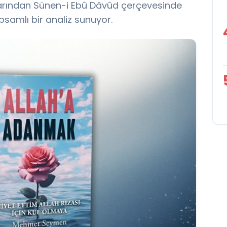
klarından Sünen-i Ebû Dâvûd çerçevesinde
apsamlı bir analiz sunuyor.