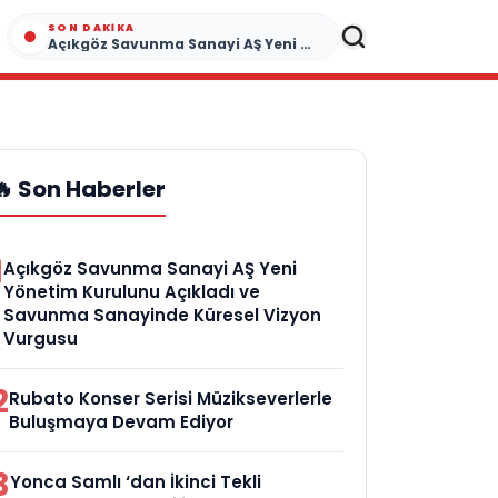
SON DAKIKA
Açıkgöz Savunma Sanayi AŞ Yeni Yönetim Kurulunu Açıkladı ve Savunma Sanayinde Küresel Vizyon Vurgusu
🔥 Son Haberler
1
Açıkgöz Savunma Sanayi AŞ Yeni
Yönetim Kurulunu Açıkladı ve
Savunma Sanayinde Küresel Vizyon
Vurgusu
2
Rubato Konser Serisi Müzikseverlerle
Buluşmaya Devam Ediyor
3
Yonca Samlı ‘dan İkinci Tekli