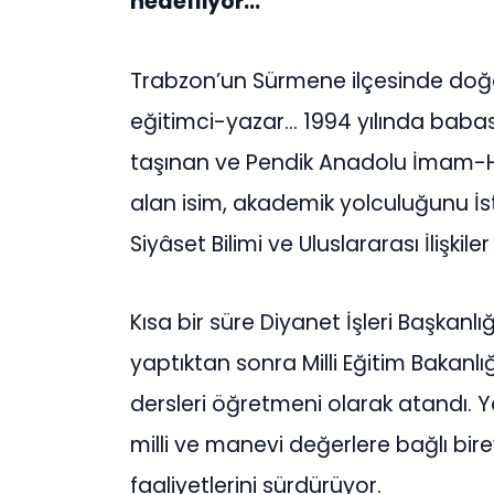
hedefliyor…
Trabzon’un Sürmene ilçesinde doğa
eğitimci-yazar… 1994 yılında babas
taşınan ve Pendik Anadolu İmam-Hat
alan isim, akademik yolculuğunu İsta
Siyâset Bilimi ve Uluslararası İlişk
Kısa bir süre Diyanet İşleri Başkan
yaptıktan sonra Milli Eğitim Bakanl
dersleri öğretmeni olarak atandı. Ya
milli ve manevi değerlere bağlı bire
faaliyetlerini sürdürüyor.