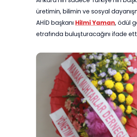
Ankara’nın sadece Türkiye’nin başk
üretimin, bilimin ve sosyal dayanı
AHİD başkanı
Hilmi Yaman
, ödül g
etrafında buluşturacağını ifade etti