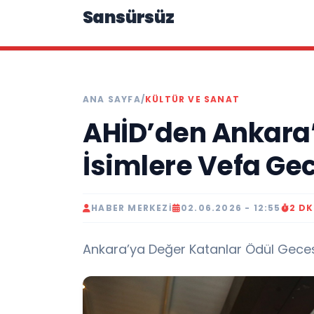
Sansürsüz
ANA SAYFA
/
KÜLTÜR VE SANAT
AHİD’den Ankara
İsimlere Vefa Ge
HABER MERKEZI
02.06.2026 - 12:55
2 D
Ankara’ya Değer Katanlar Ödül Geces