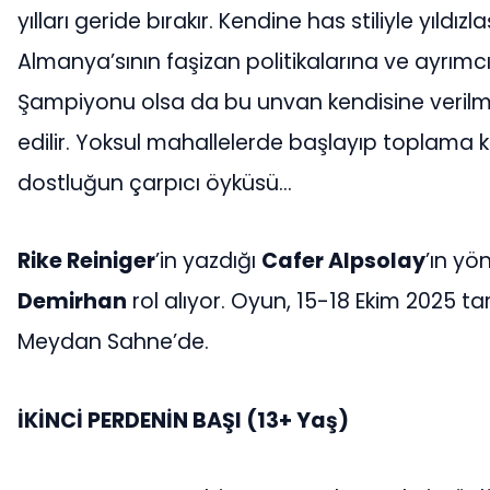
yılları geride bırakır. Kendine has stiliyle yıldı
Almanya’sının faşizan politikalarına ve ayrımc
Şampiyonu olsa da bu unvan kendisine ver
edilir. Yoksul mahallelerde başlayıp toplama
dostluğun çarpıcı öyküsü…
Rike Reiniger
’in yazdığı
Cafer Alpsolay
’ın yö
Demirhan
rol alıyor. Oyun, 15-18 Ekim 2025 t
Meydan Sahne’de.
İKİNCİ PERDENİN BAŞI (13+ Yaş)