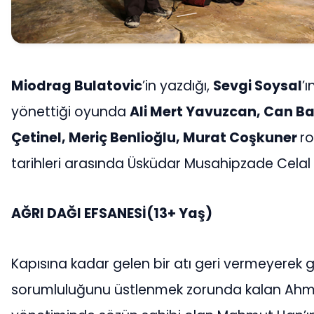
Miodrag Bulatovic
’in yazdığı,
Sevgi Soysal
’ı
yönettiği oyunda
Ali Mert Yavuzcan, Can Ba
Çetinel, Meriç Benlioğlu, Murat Coşkuner
ro
tarihleri arasında Üsküdar Musahipzade Celal
AĞRI DAĞI EFSANESİ(13+ Yaş)
Kapısına kadar gelen bir atı geri vermeyerek
sorumluluğunu üstlenmek zorunda kalan Ahme