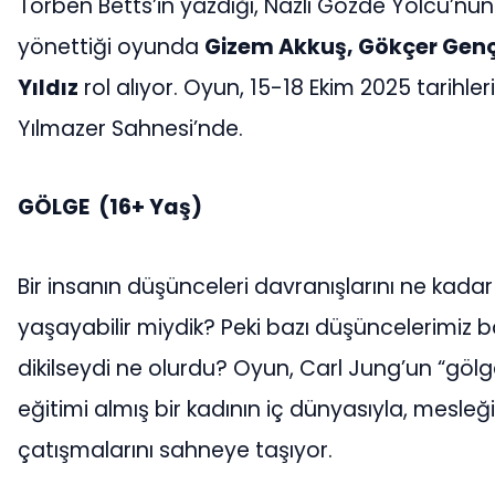
Torben Betts’in yazdığı, Nazlı Gözde Yolcu’nun ç
yönettiği oyunda
Gizem Akkuş, Gökçer Genç
Yıldız
rol alıyor. Oyun, 15-18 Ekim 2025 tarihl
Yılmazer Sahnesi’nde.
GÖLGE
(16+ Yaş)
Bir insanın düşünceleri davranışlarını ne kadar
yaşayabilir miydik? Peki bazı düşüncelerimiz ba
dikilseydi ne olurdu? Oyun, Carl Jung’un “gö
eğitimi almış bir kadının iç dünyasıyla, mesleğ
çatışmalarını sahneye taşıyor.