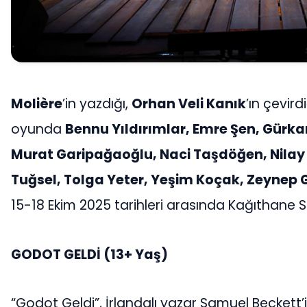
Molière
’in yazdığı,
Orhan Veli Kanık
’ın çevird
oyunda
Bennu Yıldırımlar, Emre Şen, Gürk
Murat Garipağaoğlu, Naci Taşdöğen, Nilay
Tuğsel, Tolga Yeter, Yeşim Koçak, Zeynep 
15-18 Ekim 2025 tarihleri arasında Kağıthane
GODOT GELDİ
(13+ Yaş)
“Godot Geldi”, İrlandalı yazar Samuel Beckett’