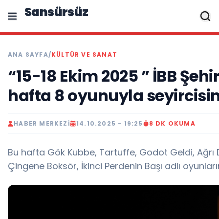
Sansürsüz
ANA SAYFA
/
KÜLTÜR VE SANAT
“15-18 Ekim 2025 ” İBB Şehir
hafta 8 oyunuyla seyircisin
HABER MERKEZI
14.10.2025 - 19:25
8 DK OKUMA
Bu hafta Gök Kubbe, Tartuffe, Godot Geldi, Ağrı 
Çingene Boksör, İkinci Perdenin Başı adlı oyunları