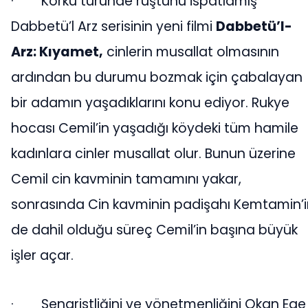
·
Korku türünde rüştünü ispatlamış
Dabbetü’l Arz serisinin yeni filmi
Dabbetü’l-
Arz: Kıyamet,
cinlerin musallat olmasının
ardından bu durumu bozmak için çabalayan
bir adamın yaşadıklarını konu ediyor. Rukye
hocası Cemil’in yaşadığı köydeki tüm hamile
kadınlara cinler musallat olur. Bunun üzerine
Cemil cin kavminin tamamını yakar,
sonrasında Cin kavminin padişahı Kemtamin’i
de dahil olduğu süreç Cemil’in başına büyük
işler açar.
·
Senaristliğini ve yönetmenliğini Okan Ege