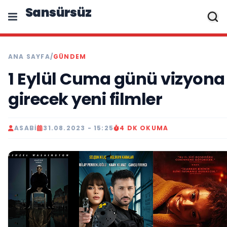
Sansürsüz
ANA SAYFA
/
GÜNDEM
1 Eylül Cuma günü vizyona
girecek yeni filmler
ASABI
31.08.2023 - 15:25
4 DK OKUMA