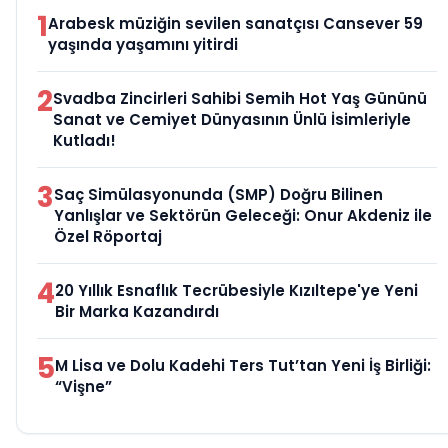
1
Arabesk müziğin sevilen sanatçısı Cansever 59
yaşında yaşamını yitirdi
2
Svadba Zincirleri Sahibi Semih Hot Yaş Gününü
Sanat ve Cemiyet Dünyasının Ünlü İsimleriyle
Kutladı!
3
Saç Simülasyonunda (SMP) Doğru Bilinen
Yanlışlar ve Sektörün Geleceği: Onur Akdeniz ile
Özel Röportaj
4
20 Yıllık Esnaflık Tecrübesiyle Kızıltepe'ye Yeni
Bir Marka Kazandırdı
5
M Lisa ve Dolu Kadehi Ters Tut’tan Yeni İş Birliği:
“Vişne”